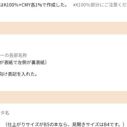
K100％+CMY各1%で作成した。
K100％部分にご注意く
ーの各部名称
が表紙で左側が裏表紙）
向け表記を入れた。
ータ名
（仕上がりサイズがB5の本なら、見開きサイズはB4です。）