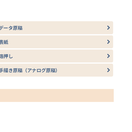
データ原稿
表紙
箔押し
手描き原稿（アナログ原稿）