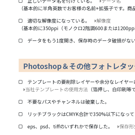
正しいデータ名を付けている。
データ名
（基本的に半角英数でお客様の名前+拡張子です。商
適切な解像度になっている。
解像度
（基本的に350ppi（モノクロ2階調600または12
データをもう1度開き、保存時のデータ破損がな
Photoshop＆その他フォトレタ
テンプレートの要削除レイヤーや余分なレイヤー
当社テンプレートの使用方法
（箔押し、白印刷等
不要なパスやチャンネルは破棄した。
リッチブラックはCMYK合計で350%以下になっ
eps、psd、tiffのいずれかで保存した。
保存形