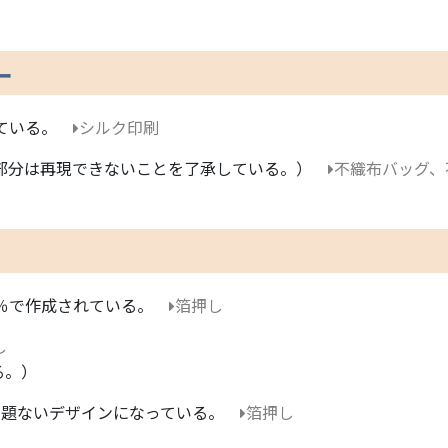
ー
ている。
シルク印刷
の部分は再現できないことを了承している。）
不織布バッグ、
0％で作成されている。
箔押し
し
る。）
問題ないデザインになっている。
箔押し