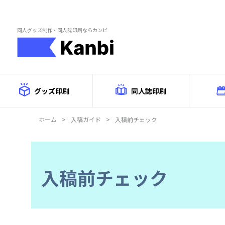
Skip to main content
同人グッズ制作・同人誌印刷ならカンビ
グッズ印刷
同人誌印刷
ホーム
>
入稿ガイド
>
入稿前チェック
入稿前チェック