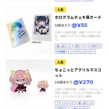
人気
ホログラムチェキ風カード
@¥55
50部あたり
10部から製作可能、両面フルカラー印
刷、表面ホログラムPP加工/裏面PP加
工。
推し活グッズ
紙グッズ
10部から
9日納期
ノベルティにぴったり
人気
ちょこっとアクリルマスコ
ット
@¥270
100部あたり
10部から製作可能、片面インクジェット
印刷 / 両面インクジェット印刷から選べ
ます、サイズは小 / 大の２種類。
アクリルグッズ
推し活グッズ
10部から
一緒におでかけ