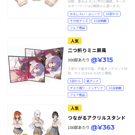
印刷、厚みは 大/小/平の3種類、キーホ
ルダーパーツは2種類から選べます。
おもしろい・ユニーク
10部から
その他グッズ
10日納期
フェア商品
人気
二つ折りミニ屏風
@¥315
300部あたり
５部から製作可能、片面オンデマンド印
刷、サイズはA4 / A3の２種類。
5部から
紙グッズ
デスク周り・インテリア
10日納期
フェア商品
人気
つながるアクリルスタンド
@¥363
100部あたり