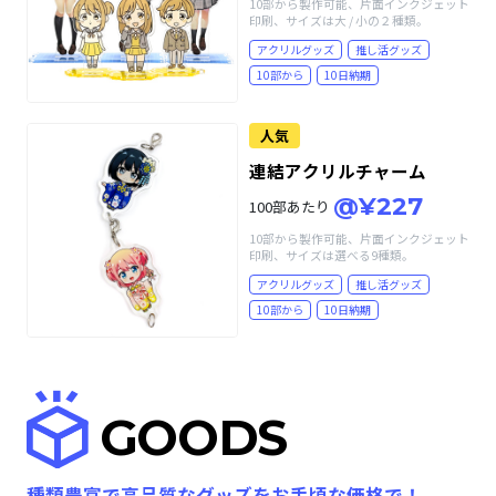
10部から製作可能、片面インクジェット
印刷、サイズは大 / 小の２種類。
アクリルグッズ
推し活グッズ
10部から
10日納期
人気
連結アクリルチャーム
@¥227
100部あたり
10部から製作可能、片面インクジェット
印刷、サイズは選べる9種類。
アクリルグッズ
推し活グッズ
10部から
10日納期
GOODS
種類豊富で高品質なグッズをお手頃な価格で！