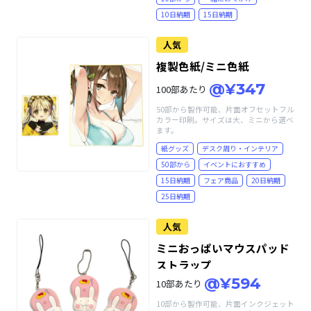
10日納期
15日納期
人気
複製色紙/ミニ色紙
@¥347
100部あたり
50部から製作可能、片面オフセットフル
カラー印刷。サイズは大、ミニから選べ
ます。
紙グッズ
デスク周り・インテリア
50部から
イベントにおすすめ
15日納期
フェア商品
20日納期
25日納期
人気
ミニおっぱいマウスパッド
ストラップ
@¥594
10部あたり
10部から製作可能、片面インクジェット