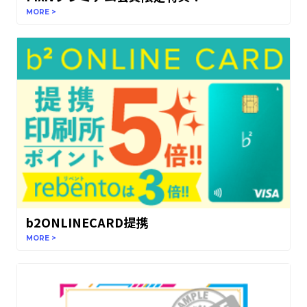
MORE >
b2ONLINECARD提携
MORE >