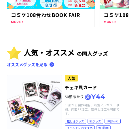
コミケ108合わせBOOK FAIR
コミケ10
MORE >
MORE >
人気・オススメ
の同人グッズ
オススメグッズを見る
人気
チェキ風カード
@¥44
50部あたり
10部から製作可能、両面フルカラー印
刷、両面PP加工。箔押し加工も可能で
す。
推し活グッズ
紙グッズ
10部から
イベントにおすすめ
9日納期