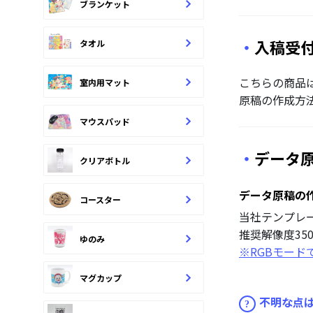
ブランケット
入稿受付：P
タオル
こちらの商品
室内用マット
原稿の作成方
マウスパッド
データ
クリアボトル
データ原稿の
コースター
当社テンプレ
推奨解像度350
ゆのみ
※RGBモー
マグカップ
不明な点