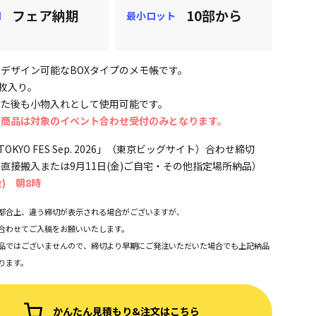
フェア納期
10部から
期
最小ロット
デザイン可能なBOXタイプのメモ帳です。
0枚入り。
った後も小物入れとして使用可能です。
の商品は対象のイベント合わせ受付のみとなります。
TOKYO FES Sep. 2026」（東京ビッグサイト）合わせ締切
直接搬入または9月11日(金)ご自宅・その他指定場所納品）
金) 朝8時
都合上、違う締切が表示される場合がございますが、
合わせてご入稿をお願いいたします。
品ではございませんので、締切より早期にご発注いただいた場合でも上記納品
ります。
かんたん見積もり&注文はこちら