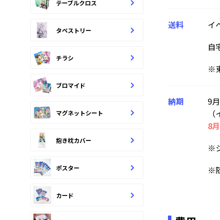
テーブルクロス
送料
イ
タペストリー
自
チラシ
※
ブロマイド
納期
9月
（
マグネットシート
8月
抱き枕カバー
※
ポスター
※
カード