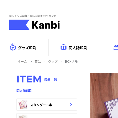
Skip to main content
同人グッズ制作・同人誌印刷ならカンビ
グッズ印刷
同人誌印刷
ホーム
>
商品
>
グッズ
>
BOXメモ
商品詳
ITEM
商品一覧
同人誌印刷
スタンダード本