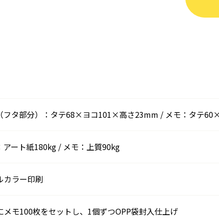
（フタ部分）：タテ68×ヨコ101×高さ23mm / メモ：タテ60
アート紙180kg / メモ：上質90kg
ルカラー印刷
にメモ100枚をセットし、1個ずつOPP袋封入仕上げ