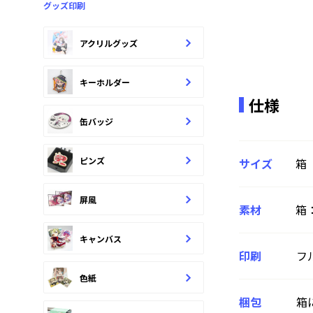
グッズ印刷
アクリルグッズ
キーホルダー
仕様
缶バッジ
ピンズ
サイズ
箱
屏風
素材
箱：
キャンバス
印刷
フ
色紙
梱包
箱