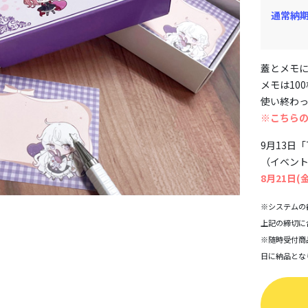
通常納
蓋とメモに
メモは10
使い終わ
※こちら
9月13日「
（イベント
8月21日(
※システムの
上記の締切に
※随時受付商
日に納品とな