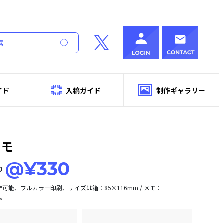
イド
入稿ガイド
制作ギャラリー
メモ
@¥330
り
作可能、フルカラー印刷、サイズは箱：85×116mm / メモ：
m。