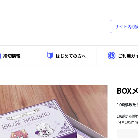
締切情報
はじめての方へ
ご利用ガ
細
BOX
100部あた
10部から製
74×105m