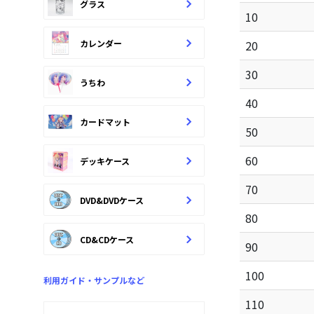
グラス
10
カレンダー
20
30
うちわ
40
カードマット
50
60
デッキケース
70
DVD&DVDケース
80
CD&CDケース
90
100
利用ガイド・サンプルなど
110