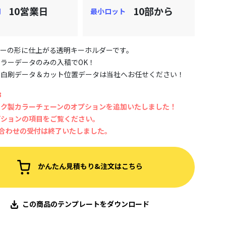
10営業日
10部から
期
最小ロット
ターの形に仕上がる透明キーホルダーです。
ラーデータのみの入稿でOK！
な白刷データ＆カット位置データは当社へお任せください！
3
ック製カラーチェーンのオプションを追加いたしました！
プションの項目をご覧ください。
8合わせの受付は終了いたしました。
かんたん見積もり&注文はこちら
この商品のテンプレートをダウンロード