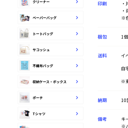
クリーナー
印刷
・
・
※
ペーパーバッグ
トートバッグ
梱包
1
サコッシュ
送料
イ
不織布バッグ
自
※
収納ケース・ボックス
ポーチ
納期
1
Tシャツ
備考
キ
※