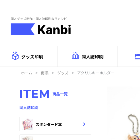
Skip to main content
同人グッズ制作・同人誌印刷ならカンビ
グッズ印刷
同人誌印刷
ホーム
>
商品
>
グッズ
>
アクリルキーホルダー
商品詳
ITEM
商品一覧
同人誌印刷
スタンダード本