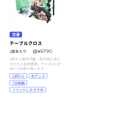
定番
テーブルクロス
1部あたり
@¥6790
1枚から製作可能、防炎加工済ト
ロピカル生地使用。サイズは1SP
用と2SP用が選べます。
1部から
布グッズ
7日納期
イベントにおすすめ