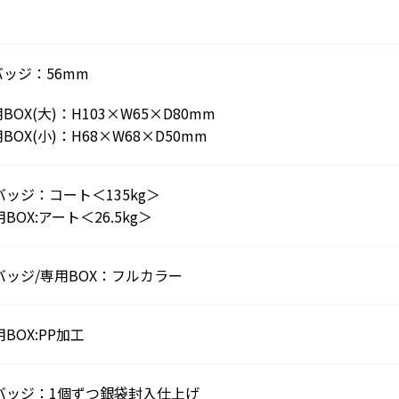
バッジ：56mm
BOX(大)：H103×W65×D80mm
BOX(小)：H68×W68×D50mm
バッジ：コート＜135kg＞
BOX:アート＜26.5kg＞
バッジ/専用BOX：フルカラー
BOX:PP加工
バッジ：1個ずつ銀袋封入仕上げ