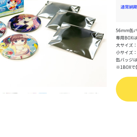
通常納
56mm缶
専用BOX
大サイズ：
小サイズ：
缶バッジ
※1BOX