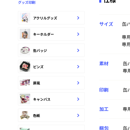
グッズ印刷
アクリルグッズ
サイズ
缶
キーホルダー
専用
専用
缶バッジ
素材
缶
ピンズ
専用
屏風
印刷
缶
キャンバス
加工
専用
色紙
梱包
缶