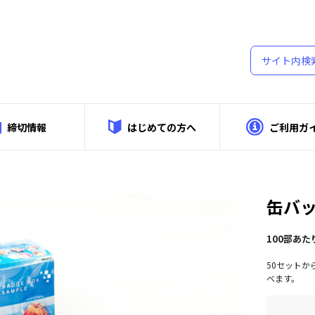
締切情報
はじめての方へ
ご利用ガ
細
缶バッ
100部あた
50セットか
べます。