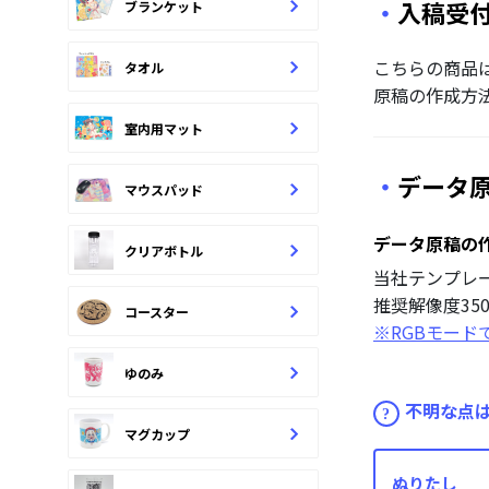
入稿受付：P
ブランケット
こちらの商品
タオル
原稿の作成方
室内用マット
データ
マウスパッド
データ原稿の
クリアボトル
当社テンプレ
推奨解像度350
コースター
※RGBモー
ゆのみ
不明な点
マグカップ
ぬりたし