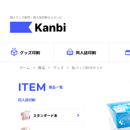
Skip to main content
同人グッズ制作・同人誌印刷ならカンビ
グッズ印刷
同人誌印刷
ホーム
>
商品
>
グッズ
>
缶バッジBOXセット
商品詳
ITEM
商品一覧
同人誌印刷
スタンダード本