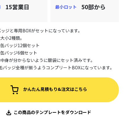
15営業日
50部から
期
最小ロット
バッジと専用BOXがセットになっています。
は大小2種類。
缶バッジ12個セット
缶バッジ6個セット
は中身が分からないように銀袋にセット済みです。
で缶バッジ全種が揃うようコンプリートBOXになっています。
かんたん見積もり&注文はこちら
この商品のテンプレートをダウンロード