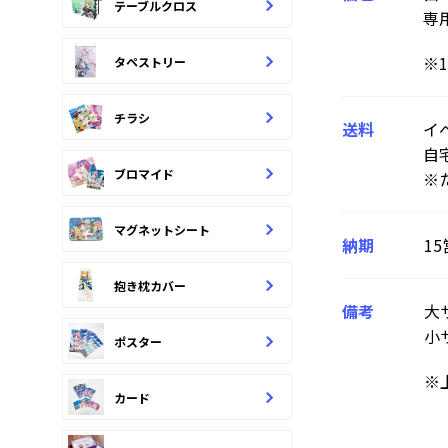
テーブルクロス
専
※
タペストリー
チラシ
送料
イ
自
ブロマイド
※
マグネットシート
納期
1
抱き枕カバー
備考
大
小
ポスター
※
カード