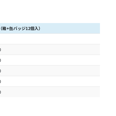
（箱+缶バッジ12個入）
0
0
0
0
0