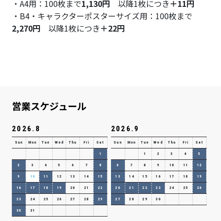
・A4用：100枚まで
1,130円
以降1枚につき
＋11円
・B4・キャラクターポスターサイズ用：100枚まで
2,270円
以降1枚につき
＋22円
営業スケジュール
2026.8
2026.9
Sun
Mon
Tue
Wed
Thu
Fri
Sat
Sun
Mon
Tue
Wed
Thu
Fri
Sat
1
1
2
3
4
5
2
3
4
5
6
7
8
6
7
8
9
10
11
12
9
10
11
12
13
14
15
13
14
15
16
17
18
19
16
17
18
19
20
21
22
20
21
22
23
24
25
26
23
24
25
26
27
28
29
27
28
29
30
30
31