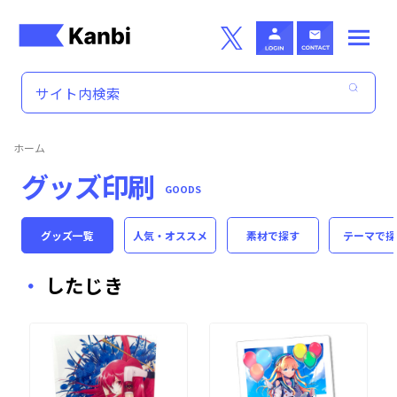
Skip to main content
ホーム
グッズ印刷
GOODS
グッズ一覧
人気・オススメ
素材
で探す
テーマ
で探
したじき