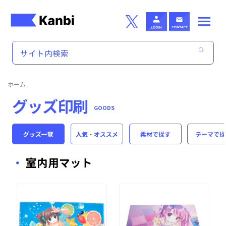
Skip to main content
ホーム
グッズ印刷
GOODS
グッズ一覧
人気・オススメ
素材
で探す
テーマ
で探
室内用マット