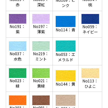
桃
赤
深紅
ンク
No191：
No197：
No059：
No114：青
紫
薄紫
ネイビー
No037：
No219：
No053：エ
水色
ミント
メラルド
No023：
No021：
No113：
No144：黄
緑
黄緑
ひよこ
No303：
No081：