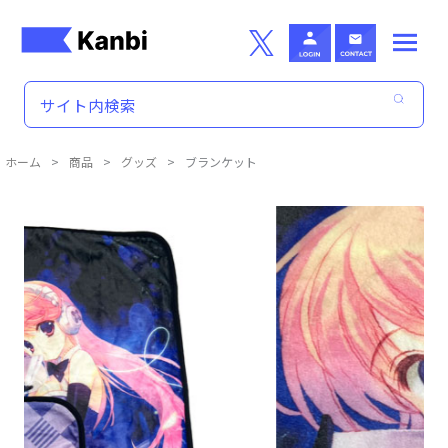
Skip to main content
ホーム
>
商品
>
グッズ
>
ブランケット
商品詳細