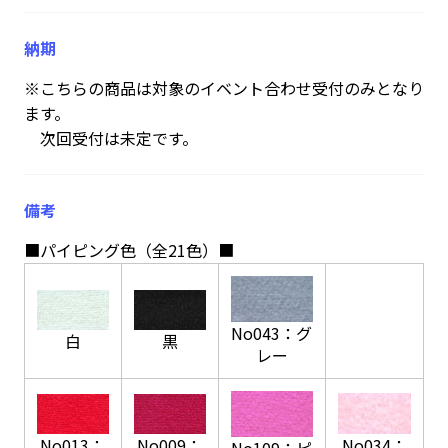
納期
※こちらの商品は対象のイベント合わせ受付のみとなり
ます。
次回受付は未定です。
備考
■パイピング色（全21色）■
No043：グ
白
黒
レー
No034：
No013：
No009：
No109：ピ