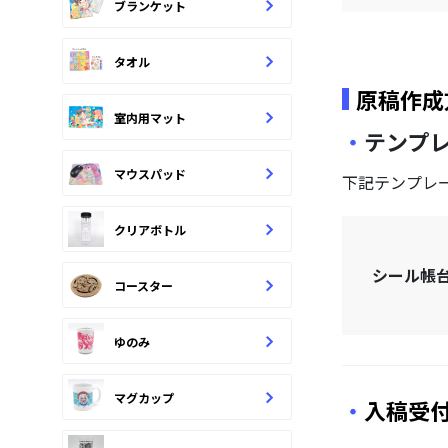
ブランケット
タオル
原稿作成
室内用マット
テンプ
マウスパッド
下記テンプレ
クリアボトル
シール帳
コースター
ゆのみ
マグカップ
入稿受付：P