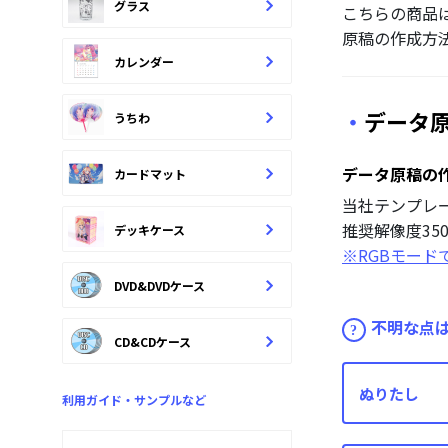
グラス
こちらの商品
原稿の作成方
カレンダー
データ
うちわ
データ原稿の
カードマット
当社テンプレ
推奨解像度350
デッキケース
※RGBモー
DVD&DVDケース
不明な点
CD&CDケース
ぬりたし
利用ガイド・サンプルなど