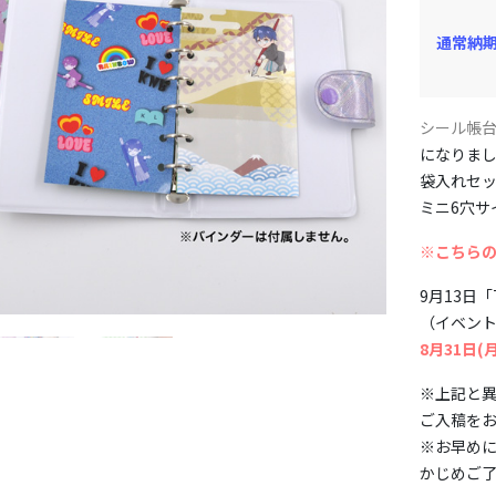
通常納
シール帳台
になりま
袋入れセ
ミニ6穴サ
※こちら
9月13日「
（イベント
8月31日(
※上記と
ご入稿を
※お早め
かじめご