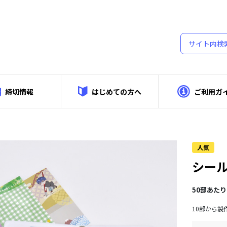
締切情報
はじめての方へ
ご利用ガ
細
人気
シー
50部あたり
10部から製