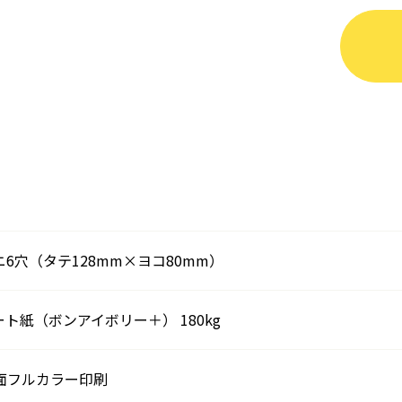
ニ6穴（タテ128mm×ヨコ80mm）
ート紙（ボンアイボリー＋） 180kg
面フルカラー印刷