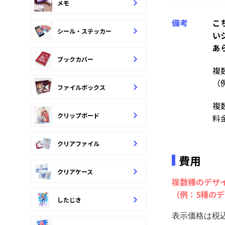
メモ
備考
こ
シール・ステッカー
い
あ
ブックカバー
複
（
ファイルボックス
複
クリップボード
料
クリアファイル
費用
クリアケース
複数種のデザ
（例：5種のデ
したじき
表示価格は税