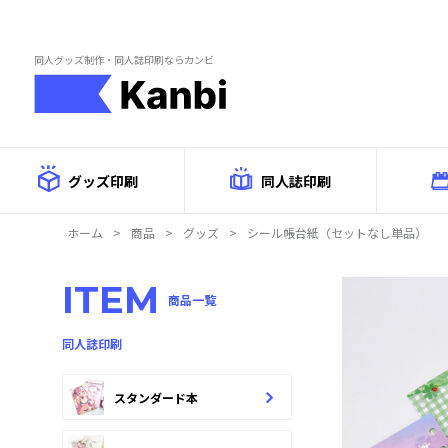
Skip to main content
同人グッズ制作・同人誌印刷ならカンビ
グッズ印刷
同人誌印刷
ホーム
>
商品
>
グッズ
>
シール帳台紙（セットなし単品）
商品詳
ITEM
商品一覧
同人誌印刷
スタンダード本