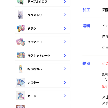
テーブルクロス
加工
両
タペストリー
送料
イ
チラシ
自
ブロマイド
※
マグネットシート
納期
※
抱き枕カバー
9月
（
ポスター
8月
カード
※
※