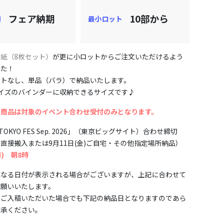
フェア納期
10部から
期
最小ロット
紙（8枚セット）
が更に小ロットからご注文いただけるよう
した！
ットなし、単品（バラ）で納品いたします。
イズのバインダーに収納できるサイズです♪
の商品は対象のイベント合わせ受付のみとなります。
TOKYO FES Sep. 2026」（東京ビッグサイト）合わせ締切
直接搬入または9月11日(金)ご自宅・その他指定場所納品）
月) 朝8時
異なる日付が表示される場合がございますが、上記に合わせて
お願いいたします。
にご入稿いただいた場合でも下記の納品日となりますのであら
了承ください。