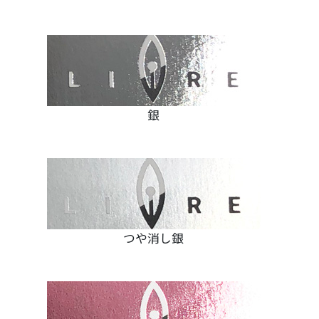
銀
つや消し銀