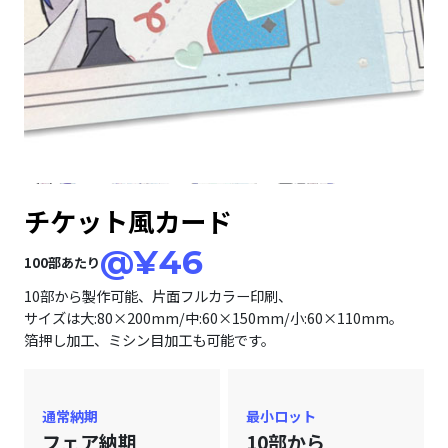
チケット風カード
@¥46
100部あたり
10部から製作可能、片面フルカラー印刷、
サイズは大:80×200mm/中:60×150mm/小:60×110mm。
箔押し加工、ミシン目加工も可能です。
通常納期
最小ロット
フェア納期
10部から