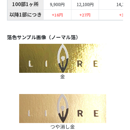
100部1ヶ所
9,900円
12,100円
14,30
以降1部につき
+16円
+27円
+38
箔色サンプル画像（ノーマル箔）
金
つや消し金