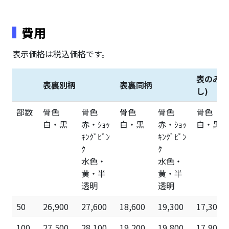
費用
表示価格は税込価格です。
表のみ印
表裏別柄
表裏同柄
し)
部数
骨色
骨色
骨色
骨色
骨色
白・黒
赤・ｼｮｯ
白・黒
赤・ｼｮｯ
白・黒
ｷﾝｸﾞﾋﾟﾝ
ｷﾝｸﾞﾋﾟﾝ
ｸ
ｸ
水色・
水色・
黄・半
黄・半
透明
透明
50
26,900
27,600
18,600
19,300
17,300
100
27,500
28,100
19,200
19,800
17,900