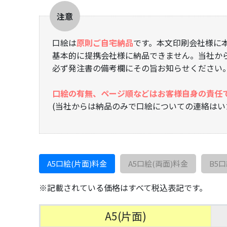
注意
口絵は
原則ご自宅納品
です。本文印刷会社様に
基本的に提携会社様に納品できません。当社か
必ず発注書の備考欄にその旨お知らせください
口絵の有無、ページ順などはお客様自身の責任
(当社からは納品のみで口絵についての連絡はい
A5口絵(片面)料金
A5口絵(両面)料金
B5
※記載されている価格はすべて税込表記です。
A5(片面)