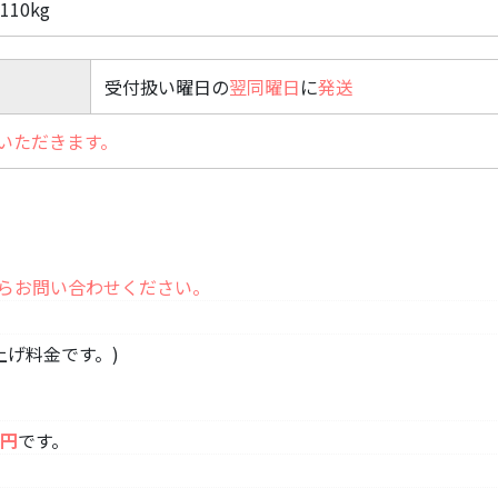
10kg
受付扱い曜日の
翌同曜日
に
発送
いただきます。
らお問い合わせください。
上げ料金です。)
0円
です。