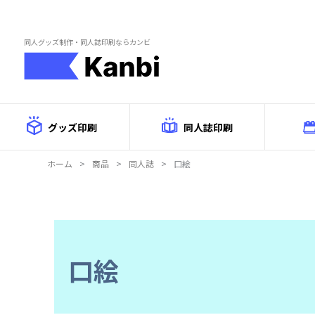
Skip to main content
同人グッズ制作・同人誌印刷ならカンビ
グッズ印刷
同人誌印刷
ホーム
>
商品
>
同人誌
>
口絵
口絵