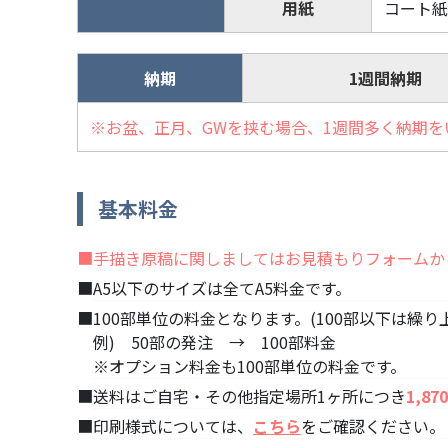
用紙
コート紙1
納期
1週間納期
※お盆、正月、GWを挟む場合、1週間多く納期を
基本料金
手描き原稿に関しましてはお見積もりフォームか
A5以下のサイズは全てA5料金です。
100部単位の料金となります。(100部以下は繰り
例) 50部の発注 → 100部料金
※オプション料金も100部単位の料金です。
送料はご自宅・その他指定場所1ヶ所につき
1,87
印刷様式については、
こちら
をご確認ください。