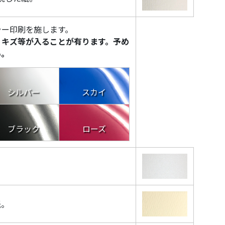
ラー印刷を施します。
りキズ等が入ることが有ります。予め
い。
シルバー
スカイ
ブラック
ローズ
紙。