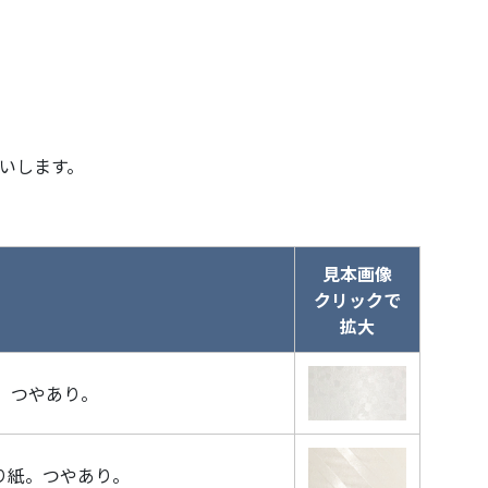
いします。
見本画像
クリックで
拡大
。つやあり。
り紙。つやあり。