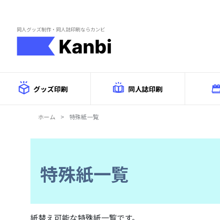
Skip to main content
同人グッズ制作・同人誌印刷ならカンビ
グッズ印刷
同人誌印刷
ホーム
>
特殊紙一覧
特殊紙一覧
紙替え可能な特殊紙一覧です。