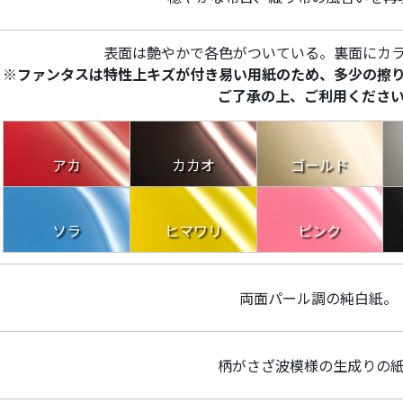
表面は艶やかで各色がついている。裏面にカ
※ファンタスは特性上キズが付き易い用紙のため、多少の擦
ご了承の上、ご利用くださ
アカ
カカオ
ゴールド
ソラ
ヒマワリ
ピンク
両面パール調の純白紙。
柄がさざ波模様の生成りの