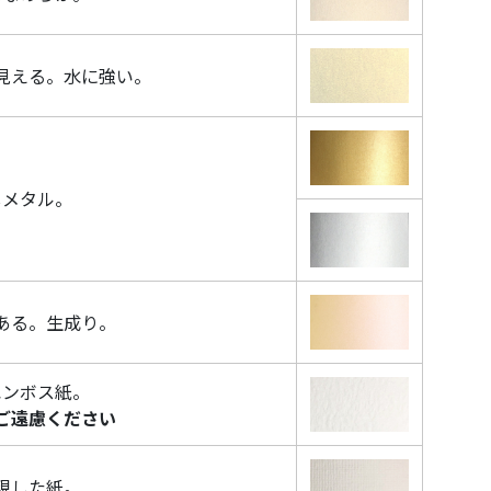
見える。水に強い。
しメタル。
ある。生成り。
エンボス紙。
ご遠慮ください
現した紙。