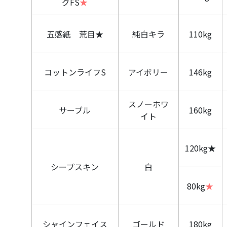
グFS
★
五感紙 荒目
★
純白キラ
110kg
コットンライフS
アイボリー
146kg
スノーホワ
サーブル
160kg
イト
120kg
★
シープスキン
白
80kg
★
シャインフェイス
ゴールド
180kg