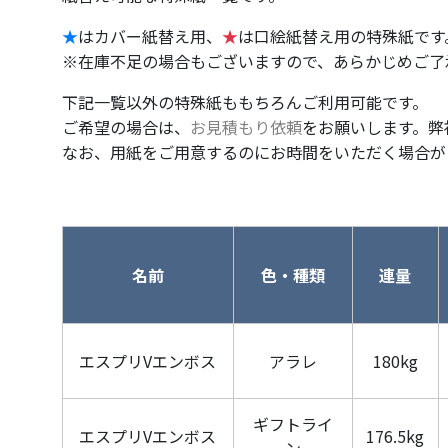
★
はカバー紙替え用、
★
は口絵紙替え用の特殊紙です
※在庫不足の場合もございますので、あらかじめご了
下記一覧以外の特殊紙ももちろんご利用可能です。
ご希望の場合は、
お見積もり依頼
をお願いします。弊
なお、用紙をご用意するのにお時間をいただく場合が
名前
色・種類
連量
エスプリVエンボス
アラレ
180kg
ギフトライ
エスプリVエンボス
176.5kg