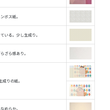
エンボス紙。
している。少し生成り。
ざらざら感あり。
生成りの紙。
はなめらか。