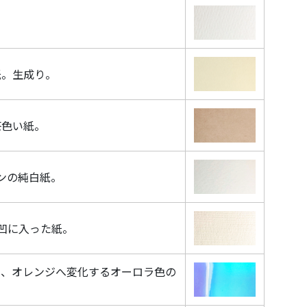
。
紙。生成り。
茶色い紙。
ンの純白紙。
凹に入った紙。
ク、オレンジへ変化するオーロラ色の
。