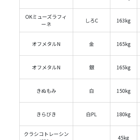
OKミューズラフィ
しろC
163kg
ーネ
オフメタルN
金
165kg
オフメタルN
銀
165kg
きぬもみ
白
150kg
きらびき
白PL
180kg
クラシコトレーシン
45kg