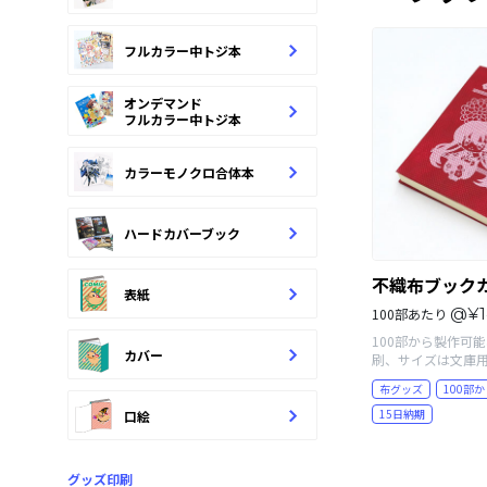
フルカラー中トジ本
オンデマンド
フルカラー中トジ本
カラーモノクロ合体本
ハードカバーブック
不織布ブック
表紙
@¥1
100部あたり
100部から製作可
カバー
刷、サイズは文庫用
布グッズ
100部か
15日納期
口絵
グッズ印刷