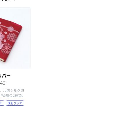
カバー
40
能、片面シルク印
/A5用の2種類。
ら
便利グッズ