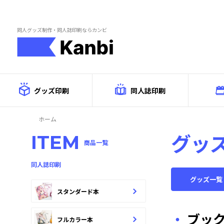
Skip to main content
同人グッズ制作・同人誌印刷ならカンビ
グッズ印刷
同人誌印刷
ホーム
グッ
ITEM
商品一覧
同人誌印刷
グッズ一覧
スタンダード本
ブッ
フルカラー本