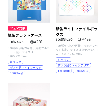
フェア対象
紙製ライトファイルボッ
クス
紙製フラットケース
500部あたり
@¥435
500部あたり
@¥281
300部から製作可能、片面オフセ
300部から製作可能、片面フルカ
ット印刷、サイズはタテ260×ヨ
ラー印刷、サイズは
コ315×マチ60mm。
320×220mm。
紙グッズ
紙グッズ
デスク周り・インテリア
デスク周り・インテリア
10日納期
300部から
300部から