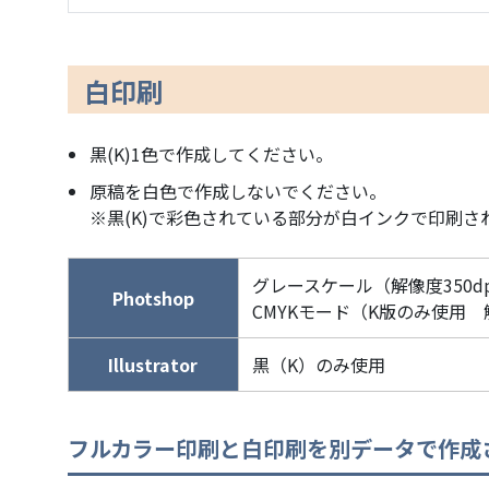
白印刷
黒(K)1色で作成してください。
原稿を白色で作成しないでください。
※黒(K)で彩色されている部分が白インクで印刷さ
グレースケール（解像度350dp
Photshop
CMYKモード（K版のみ使用 解
Illustrator
黒（K）のみ使用
フルカラー印刷と白印刷を別データで作成