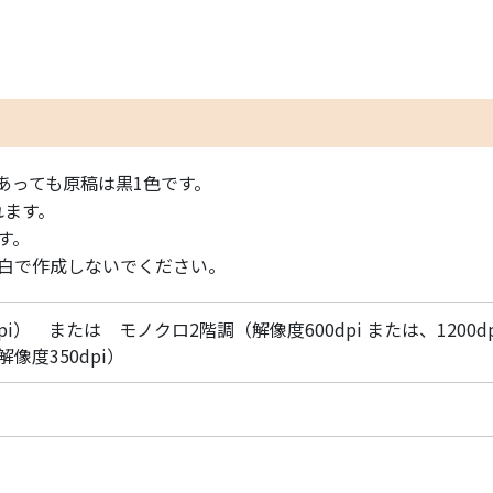
あっても原稿は黒1色です。
れます。
す。
白で作成しないでください。
i） または モノクロ2階調（解像度600dpi または、1200dp
像度350dpi）