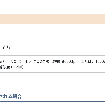
れます。
i） または モノクロ2階調（解像度600dpi または、1200d
像度350dpi）
される場合