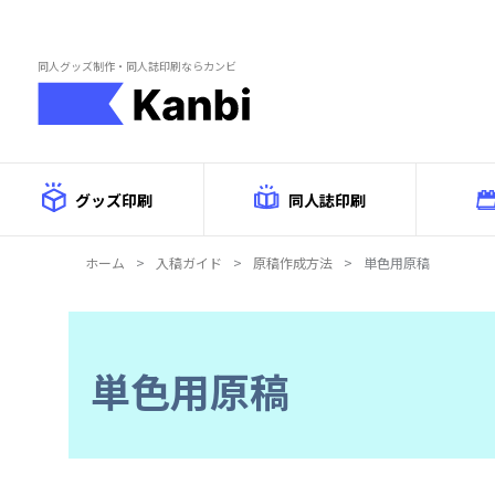
Skip to main content
同人グッズ制作・同人誌印刷ならカンビ
グッズ印刷
同人誌印刷
ホーム
>
入稿ガイド
>
原稿作成方法
>
単色用原稿
単色用原稿