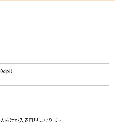
dpi）
々の抜けが入る再現になります。