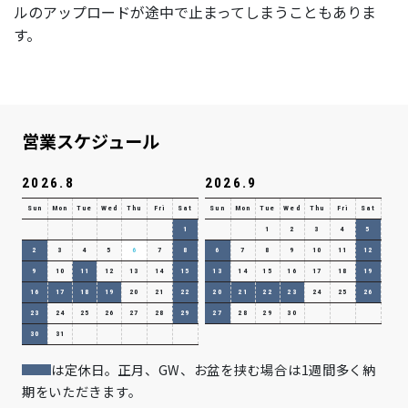
ルのアップロードが途中で止まってしまうこともありま
す。
営業スケジュール
2026.8
2026.9
Sun
Mon
Tue
Wed
Thu
Fri
Sat
Sun
Mon
Tue
Wed
Thu
Fri
Sat
1
1
2
3
4
5
2
3
4
5
6
7
8
6
7
8
9
10
11
12
9
10
11
12
13
14
15
13
14
15
16
17
18
19
16
17
18
19
20
21
22
20
21
22
23
24
25
26
23
24
25
26
27
28
29
27
28
29
30
30
31
は定休日。正月、GW、お盆を挟む場合は1週間多く納
期をいただきます。