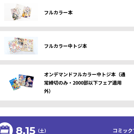
フルカラー本
フルカラー中トジ本
オンデマンドフルカラー中トジ本（通
常締切のみ・2000部以下フェア適用
外）
8.15
コミック
（土）