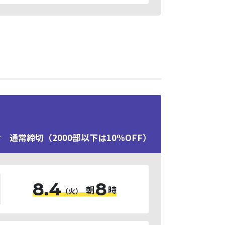
 通常締切（2000部以下は10%OFF）
8.4
8
朝
時
（火）