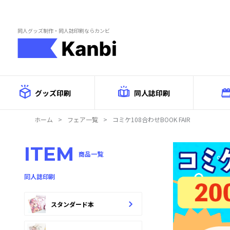
Skip to main content
同人グッズ制作・同人誌印刷ならカンビ
グッズ印刷
同人誌印刷
ホーム
>
フェア一覧
>
コミケ108合わせBOOK FAIR
ITEM
商品一覧
同人誌印刷
スタンダード本