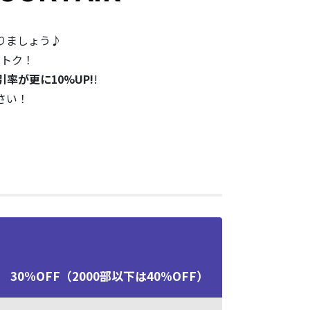
りましょう♪
オトク！
率が更に10%UP!
!
さい！
30%OFF（2000部以下は40%OFF）